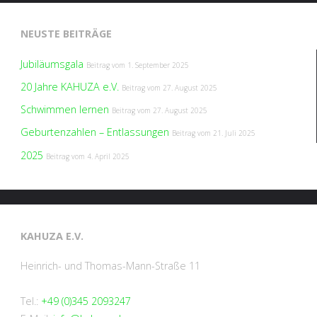
NEUSTE BEITRÄGE
Jubiläumsgala
Beitrag vom
1. September 2025
20 Jahre KAHUZA e.V.
Beitrag vom
27. August 2025
Schwimmen lernen
Beitrag vom
27. August 2025
Geburtenzahlen – Entlassungen
Beitrag vom
21. Juli 2025
2025
Beitrag vom
4. April 2025
KAHUZA E.V.
Heinrich- und Thomas-Mann-Straße 11
Tel.:
+49 (0)345 2093247