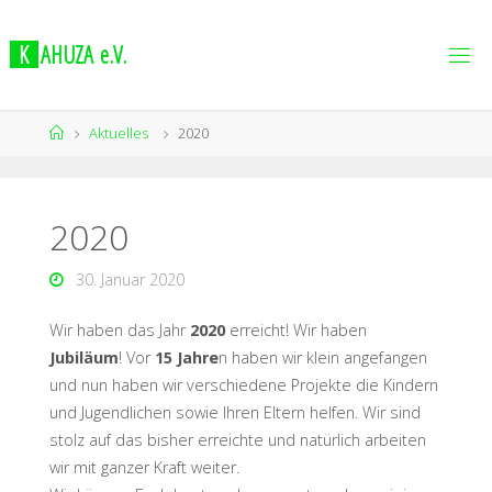
K
A
H
U
Z
A
e
.
V
.
Aktuelles
2020
2020
30. Januar 2020
Wir haben das Jahr
2020
erreicht! Wir haben
Jubiläum
! Vor
15 Jahre
n haben wir klein angefangen
und nun haben wir verschiedene Projekte die Kindern
und Jugendlichen sowie Ihren Eltern helfen. Wir sind
stolz auf das bisher erreichte und natürlich arbeiten
wir mit ganzer Kraft weiter.