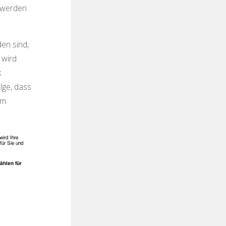
h werden
en sind,
 wird
k
lge, dass
em