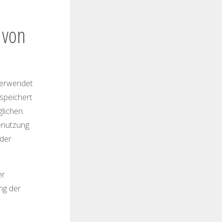
 von
verwendet
speichert
lichen.
enutzung
 der
er
ng der