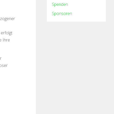
Spenden
Sponsoren
ezogener
erfolgt
e Ihre
r
loser