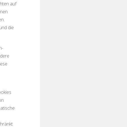
hten auf
enen
en.
und die
n-
ndere
iese
ookies
on
matische
chränkt