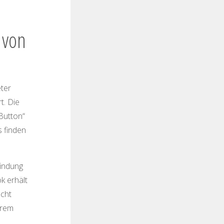
 von
ter
t. Die
Button“
s finden
bindung
k erhält
ucht
hrem