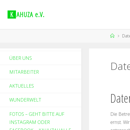
K
A
H
U
Z
A
e
.
V
.
Dat
ÜBER UNS
Dat
MITARBEITER
AKTUELLES
Date
WUNDERWELT
FOTOS – GEHT BITTE AUF
Die Betre
INSTAGRAM ODER
ernst. Wi