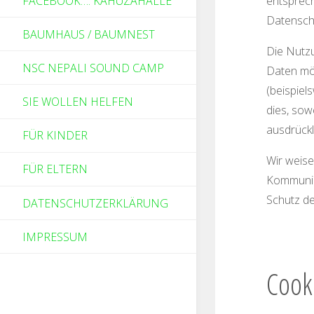
FACEBOOK…. KAHUZAHALLE
entsprech
Datensch
BAUMHAUS / BAUMNEST
Die Nutz
NSC NEPALI SOUND CAMP
Daten mö
(beispiel
SIE WOLLEN HELFEN
dies, sow
ausdrückl
FÜR KINDER
Wir weise
FÜR ELTERN
Kommunika
Schutz de
DATENSCHUTZERKLÄRUNG
IMPRESSUM
Cook