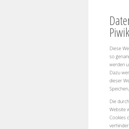
Date
Piwi
Diese Web
so genann
werden un
Dazu wer
dieser We
Speicheru
Die durch
Website w
Cookies d
verhinder