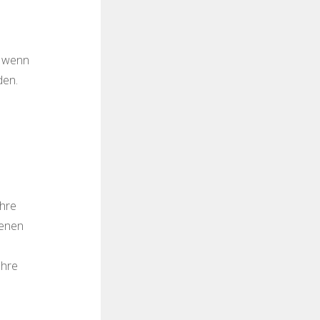
, wenn
den.
hre
benen
Ihre