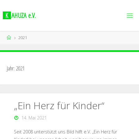
K
A
H
U
Z
A
e
.
V
.
2021
Jahr:
2021
„Ein Herz für Kinder“
14. Mai 2021
Seit 2008 unterstützt uns Bild hilft e.V. „Ein Herz für