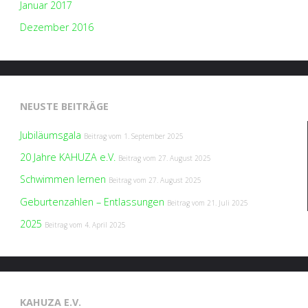
Januar 2017
Dezember 2016
NEUSTE BEITRÄGE
Jubiläumsgala
Beitrag vom
1. September 2025
20 Jahre KAHUZA e.V.
Beitrag vom
27. August 2025
Schwimmen lernen
Beitrag vom
27. August 2025
Geburtenzahlen – Entlassungen
Beitrag vom
21. Juli 2025
2025
Beitrag vom
4. April 2025
KAHUZA E.V.