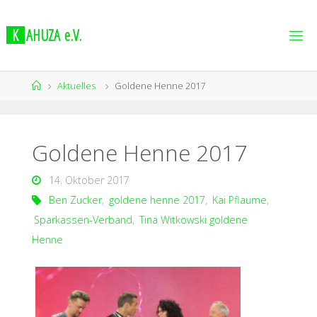
K
A
H
U
Z
A
e
.
V
.
Aktuelles
Goldene Henne 2017
Goldene Henne 2017
14. Oktober 2017
Ben Zucker
,
goldene henne 2017
,
Kai Pflaume
,
Sparkassen-Verband
,
Tina Witkowski goldene
Henne