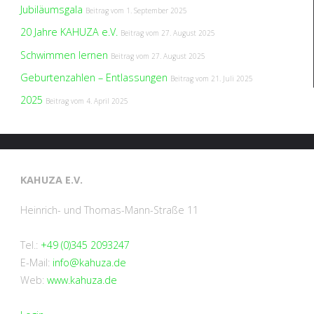
Jubiläumsgala
Beitrag vom
1. September 2025
20 Jahre KAHUZA e.V.
Beitrag vom
27. August 2025
Schwimmen lernen
Beitrag vom
27. August 2025
Geburtenzahlen – Entlassungen
Beitrag vom
21. Juli 2025
2025
Beitrag vom
4. April 2025
KAHUZA E.V.
Heinrich- und Thomas-Mann-Straße 11
Tel.:
+49 (0)345 2093247
E-Mail:
info@kahuza.de
Web:
www.kahuza.de