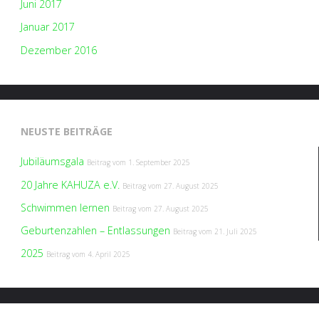
Juni 2017
Januar 2017
Dezember 2016
NEUSTE BEITRÄGE
Jubiläumsgala
Beitrag vom
1. September 2025
20 Jahre KAHUZA e.V.
Beitrag vom
27. August 2025
Schwimmen lernen
Beitrag vom
27. August 2025
Geburtenzahlen – Entlassungen
Beitrag vom
21. Juli 2025
2025
Beitrag vom
4. April 2025